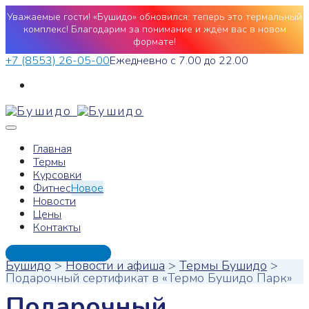
Уважаемые гости! «Бушидо» обновился: теперь это термальный
комплекс! Благодарим за понимание и ждём вас в новом
формате!
+7 (8553) 26-05-00
Ежедневно с 7.00 до 22.00
Главная
Термы
Курсовки
Фитнес
Новое
Новости
Цены
Контакты
+7 (8553) 26-05-00
Бушидо
>
Новости и афиша
>
Термы Бушидо
>
Подарочный сертификат в «Термо Бушидо Парк»
Подарочный