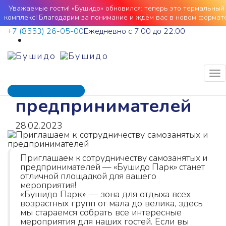
Бушидо
>
Новости и афиша
>
Новости
>
Уважаемые гости! «Бушидо» обновился: теперь это термальный
Приглашаем к сотрудничеству самозанятых и
комплекс! Благодарим за понимание и ждём вас в новом формате
предпринимателей
+7 (8553) 26-05-00
Ежедневно с 7.00 до 22.00
Приглашаем к
сотрудничеству
самозанятых и
+7 (8553) 26-05-00
предпринимателей
28.02.2023
Приглашаем к сотрудничеству самозанятых и
предпринимателей — «Бушидо Парк» станет
отличной площадкой для вашего
мероприятия!
«Бушидо Парк» — зона для отдыха всех
возрастных групп от мала до велика, здесь
мы стараемся собрать все интересные
мероприятия для наших гостей. Если вы